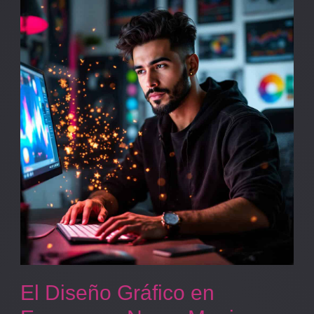
El
Diseño
Gráfico
en
Empresas:
No
es
Magia,
¡Pero
Casi!
El Diseño Gráfico en