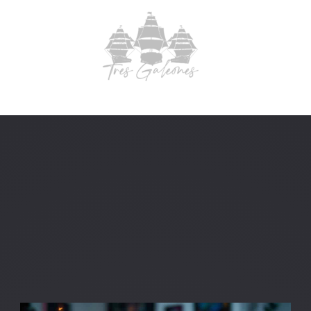
What We Do
Case Studies
Of Interest
About Us