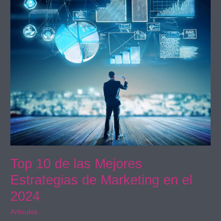
Mejores
Estrategias
de
Marketing
en
el
2024
Top 10 de las Mejores
Estrategias de Marketing en el
2024
Artículos