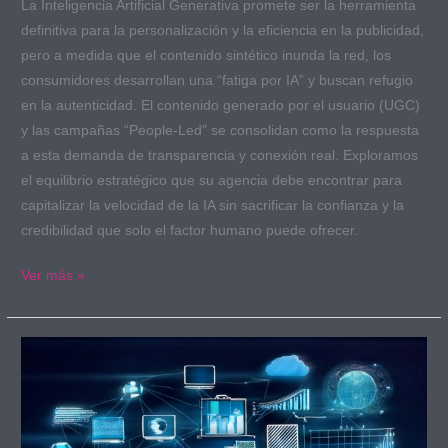
La Inteligencia Artificial Generativa promete ser la herramienta
definitiva para la personalización y la eficiencia en la publicidad,
pero a medida que el contenido sintético inunda la red, los
consumidores desarrollan una “fatiga por IA” y buscan refugio
en la autenticidad. El contenido generado por el usuario (UGC)
y las campañas “People-Led” se consolidan como la respuesta
a esta demanda de transparencia y conexión real. Exploramos
el equilibrio estratégico que su agencia debe encontrar para
capitalizar la velocidad de la IA sin sacrificar la confianza y la
credibilidad que solo el factor humano puede ofrecer.
Ver más »
Top
10
de
las