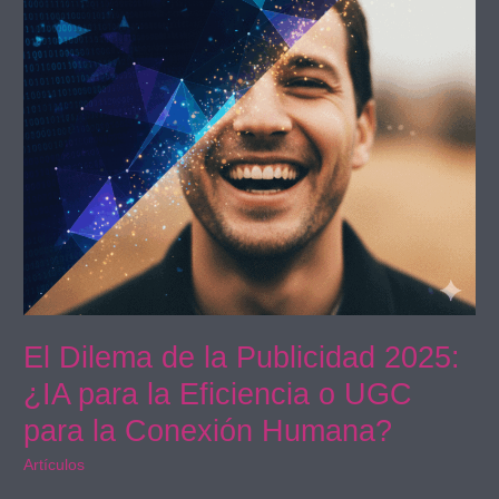
2025:
¿IA
para
la
Eficiencia
o
UGC
para
la
Conexión
Humana?
El Dilema de la Publicidad 2025:
¿IA para la Eficiencia o UGC
para la Conexión Humana?
Artículos