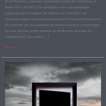
En el dinámico y siempre cambiante mundo del marketing, el
Below The Line (BTL) ha emergido como una estrategia
poderosa para fortalecer las marcas en Colombia. Las
empresas están constantemente buscando formas innovadoras
de conectar con su audiencia de manera efectiva y memorable.
En este artículo, exploraremos las tendencias actuales de
marketing BTL que están […]
Ver más »
La
clave
del
éxito
empresarial:
Lo
que