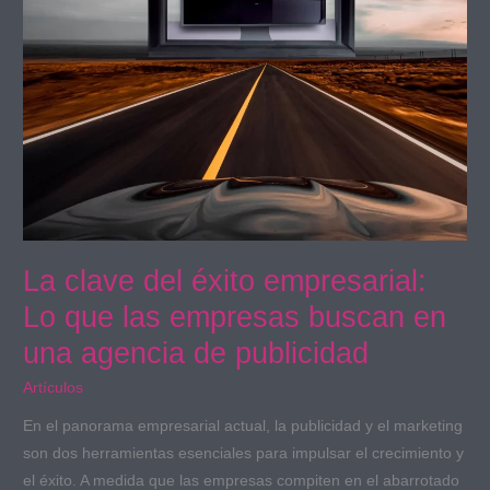
las
empresas
buscan
en
una
agencia
de
publicidad
La clave del éxito empresarial:
Lo que las empresas buscan en
una agencia de publicidad
Artículos
En el panorama empresarial actual, la publicidad y el marketing
son dos herramientas esenciales para impulsar el crecimiento y
el éxito. A medida que las empresas compiten en el abarrotado