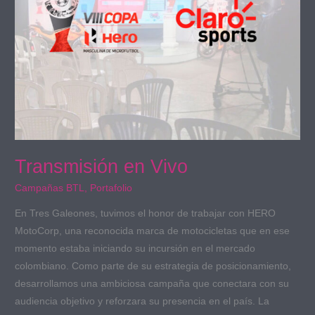
Transmisión en Vivo
Campañas BTL
,
Portafolio
En Tres Galeones, tuvimos el honor de trabajar con HERO
MotoCorp, una reconocida marca de motocicletas que en ese
momento estaba iniciando su incursión en el mercado
colombiano. Como parte de su estrategia de posicionamiento,
desarrollamos una ambiciosa campaña que conectara con su
audiencia objetivo y reforzara su presencia en el país. La