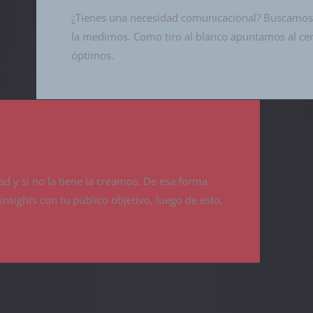
¿Tienes una necesidad comunicacional? Buscamos 
la medimos. Como tiro al blanco apuntamos al ce
óptimos.
d y si no la tiene la creamos. De esa forma
nsights con tu público objetivo, luego de esto,
.