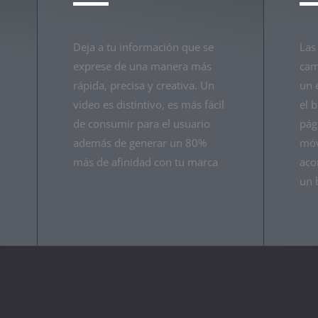
Deja a tu información que se
Las
exprese de una manera más
cam
rápida, precisa y creativa. Un
un 
video es distintivo, es más fácil
el 
de consumir para el usuario
pág
además de generar un 80%
móv
más de afinidad con tu marca
aco
un 