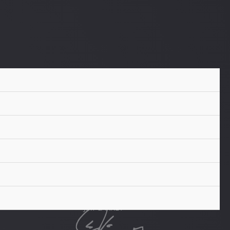
¿Sabes cual es el problema
con la vida? Que no tiene
música de peligro
JIM CARREY