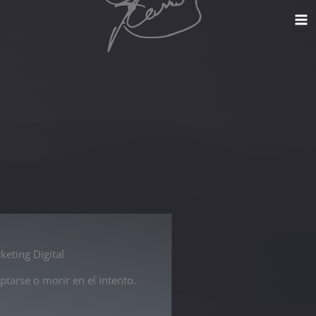
keting Digital
ptarse o morir en el intento.