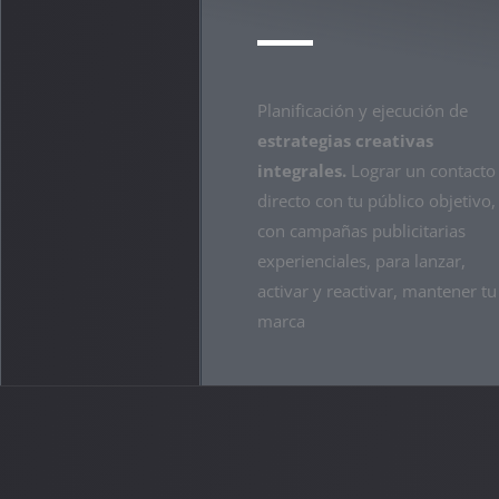
Planificación y ejecución de
estrategias creativas
integrales.
Lograr un contacto
directo con tu público objetivo,
con campañas publicitarias
experienciales, para lanzar,
activar y reactivar, mantener tu
marca