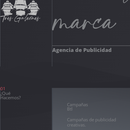
marca
Agencia de Publicidad
01
¿Qué
Hacemos?
Campañas
Btl
Campañas de publicidad
creativas.