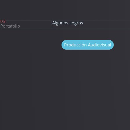
03
Algunos Logros
Portafolio
Producción Audiovisual