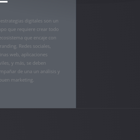
 estrategias digitales son un
po que requiere crear todo
ecosistema que encaje con
branding. Redes sociales,
inas web, aplicaciones
iles, y más, se deben
mpañar de una un análisis y
buen marketing.