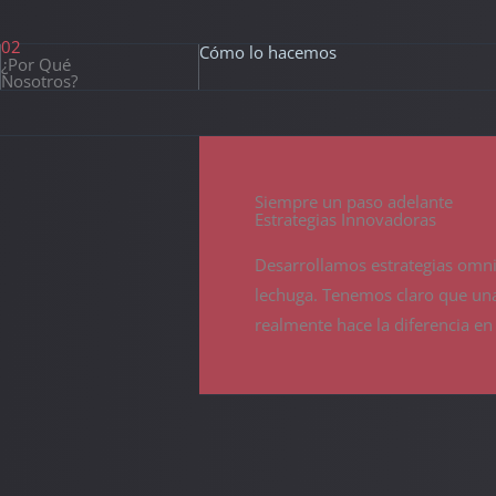
02
Cómo lo hacemos
¿Por Qué
Nosotros?
Siempre un paso adelante
Estrategias Innovadoras
Desarrollamos estrategias omni
lechuga. Tenemos claro que un
realmente hace la diferencia en