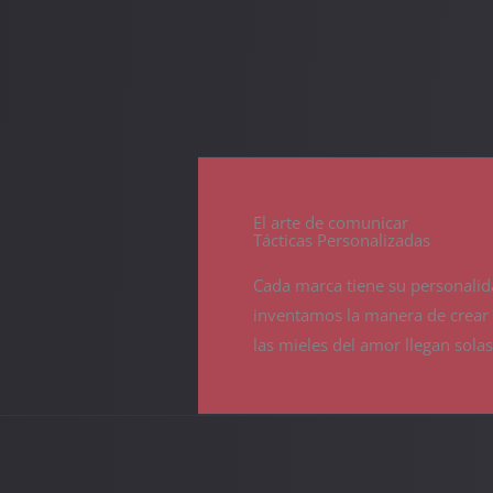
El arte de comunicar
Tácticas Personalizadas
Cada marca tiene su personalida
inventamos la manera de crear i
las mieles del amor llegan solas