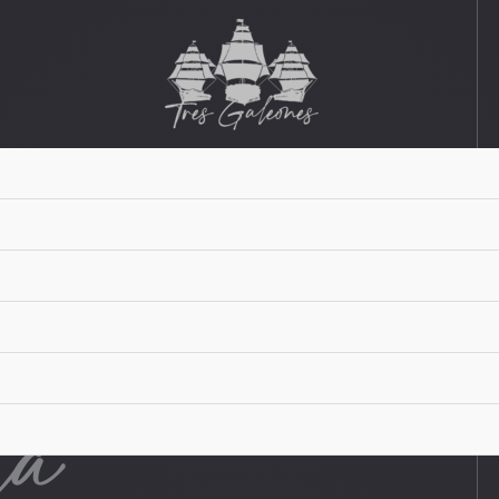
tegia
la