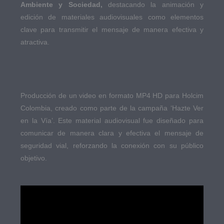
Ambiente y Sociedad,
destacando la animación y
edición de materiales audiovisuales como elementos
clave para transmitir el mensaje de manera efectiva y
atractiva.
Producción de un video en formato MP4 HD para Holcim
Colombia, creado como parte de la campaña ‘Hazte Ver
en la Vía’. Este material audiovisual fue diseñado para
comunicar de manera clara y efectiva el mensaje de
seguridad vial, reforzando la conexión con su público
objetivo.