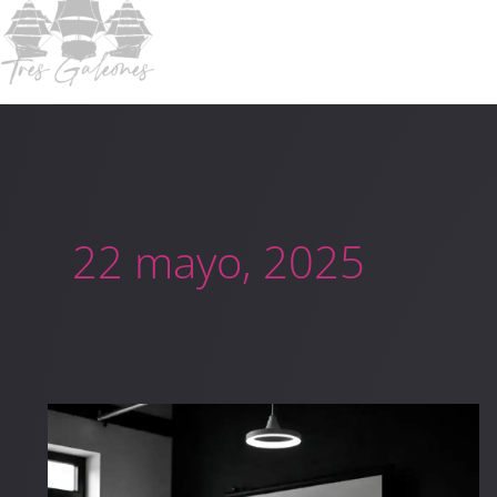
22 mayo, 2025
La
magia
detrás