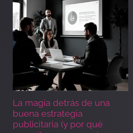
de
una
buena
estrategia
publicitaria
(y
por
qué
necesitas
una
agencia
como
Tres
La magia detrás de una
Galeones)
buena estrategia
publicitaria (y por qué