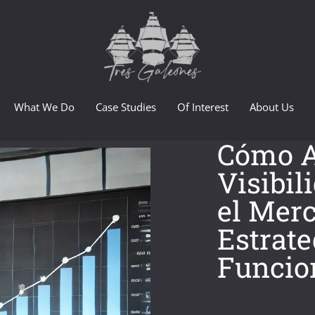
What We Do
Case Studies
Of Interest
About Us
Cómo A
Visibil
el Merc
Estrate
Funcio