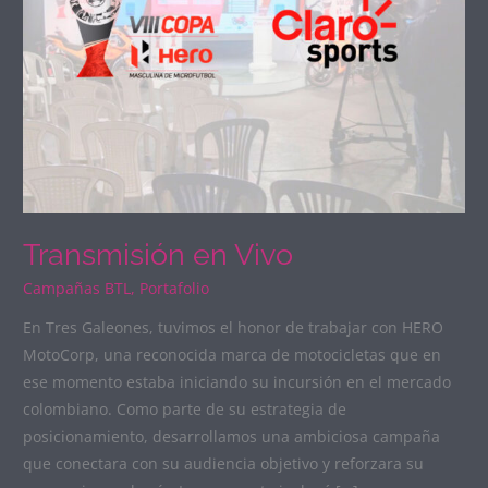
Transmisión en Vivo
Campañas BTL
,
Portafolio
En Tres Galeones, tuvimos el honor de trabajar con HERO
MotoCorp, una reconocida marca de motocicletas que en
ese momento estaba iniciando su incursión en el mercado
colombiano. Como parte de su estrategia de
posicionamiento, desarrollamos una ambiciosa campaña
que conectara con su audiencia objetivo y reforzara su