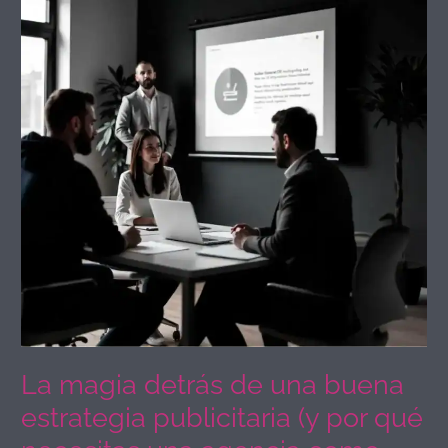
detrás
de
una
buena
estrategia
publicitaria
(y
por
qué
necesitas
una
agencia
como
Tres
Galeones)
La magia detrás de una buena
estrategia publicitaria (y por qué