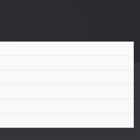
 las empresas
 en una agencia de
dad: Socios
gicos para el éxito