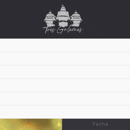
Lo que
buscan
publici
estraté
Fecha