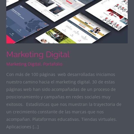
Marketing Digital
Marketing Digital
,
Portafolio
Con más de 100 páginas web desarrolladas iniciamos
nuestro camino hacia el marketing digital. 30 de estas
páginas web han sido acompañadas de un proceso de
posicionamiento y campañas en redes sociales muy
exitosos. Estadísticas que nos muestran la trayectoria de
un crecimiento constante de las marcas que nos
acompañan. Plataformas educativas. Tiendas virtuales.
Aplicaciones […]