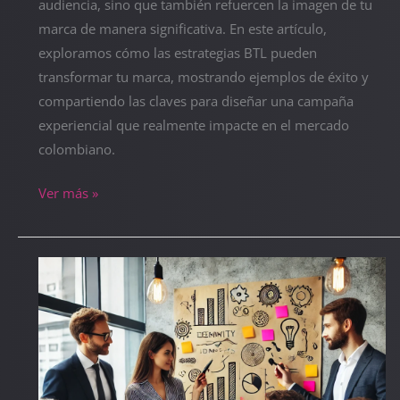
audiencia, sino que también refuercen la imagen de tu
marca de manera significativa. En este artículo,
exploramos cómo las estrategias BTL pueden
transformar tu marca, mostrando ejemplos de éxito y
compartiendo las claves para diseñar una campaña
experiencial que realmente impacte en el mercado
colombiano.
Ver más »
Cómo
Resolver
los
Problemas
de
Publicidad