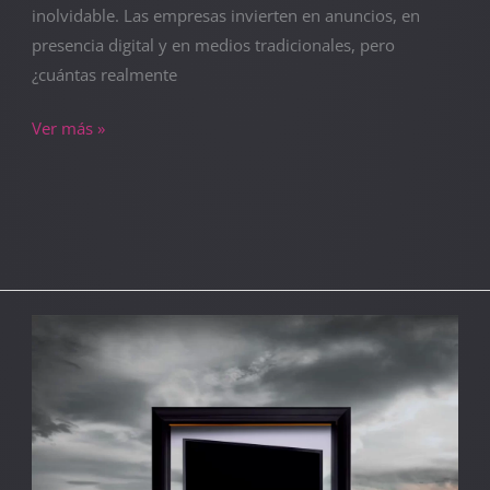
inolvidable. Las empresas invierten en anuncios, en
presencia digital y en medios tradicionales, pero
¿cuántas realmente
Ver más »
La
clave
del
éxito
empresarial:
Lo