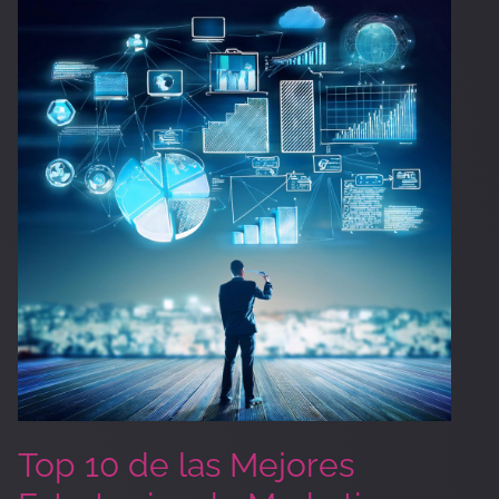
10
de
las
Mejores
Estrategias
de
Marketing
en
el
2024
Top 10 de las Mejores