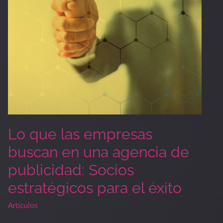
una
agencia
de
publicidad:
Socios
estratégicos
para
el
éxito
Lo que las empresas
buscan en una agencia de
publicidad: Socios
estratégicos para el éxito
Artículos