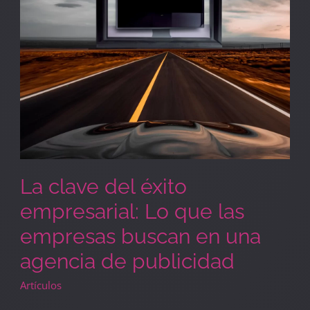
que
las
empresas
buscan
en
una
agencia
de
publicidad
La clave del éxito
empresarial: Lo que las
empresas buscan en una
agencia de publicidad
Artículos